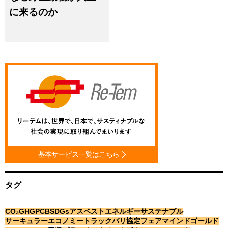
エネルギー
サステナブル
に来るのか
サーキュラーエコノミー
トラック
パリ協定
フェアマインドゴールド
フロン
フロン回収
プラスチック
ペットボトル
マニフェスト
リサイクル
不法投棄
不適正処理
事前協議制度
健康
再生可能エネルギー
古紙
地球温暖化
太陽光
太陽光パネル
少子高齢化
平等
広域認定
廃棄物
廃棄物処理法
建設リサイクル
持続可能な社会
教育
森林
気候変動
水
水銀
法令
法改正
温室効果ガス
温暖化
火災
燃料
環境問題
環境教育
環境省
基本サービス一覧はこちら
生活の質
生物多様性
産業廃棄物
監査
経済
脱炭素
自治体
自然災害
認定事業者
貧困・格差
資源
農業
タグ
都市鉱山
鉱山問題
電子マニフェスト
電子化
電子契約
食
食品ロス
CO₂
GHG
PCB
SDGs
アスベスト
エネルギー
サステナブル
サーキュラーエコノミー
トラック
パリ協定
フェアマインドゴールド