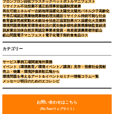
フロン
フロン回収
プラスチック
ペットボトル
マニフェスト
カテゴリー
リサイクル
不法投棄
不適正処理
事前協議制度
健康
再生可能エネルギー
古紙
地球温暖化
太陽光
太陽光パネル
少子高齢化
平等
広域認定
廃棄物
廃棄物処理法
建設リサイクル
持続可能な社会
サービス事例
工場関連
海外業務
教育
森林
気候変動
水
水銀
法令
法改正
温室効果ガス
温暖化
火災
燃料
イベント（環境教育／環境イベ
環境問題
環境教育
環境省
生活の質
生物多様性
産業廃棄物
監査
経済
ント／講演）
脱炭素
自治体
自然災害
認定事業者
貧困・格差
資源
農業
都市鉱山
見学・視察
社会貢献
鉱山問題
電子マニフェスト
電子化
電子契約
食
食品ロス
売上・物量・環境評価
表彰
広報から
環境問題を考えるアート＆イベ
カテゴリー
ント
セミナー情報
コラム一覧
メッセージ
サービス事例
工場関連
海外業務
明日のためのエコレシピ
イベント（環境教育／環境イベント／講演）
見学・視察
社会貢献
売上・物量・環境評価
表彰
広報から
環境問題を考えるアート＆イベント
セミナー情報
コラム一覧
お
メッセージ
明日のためのエコレシピ
問
お問い合わせはこちら
い
（Re-Temウェブサイト）
お
合
問
お問い合わせはこちら
わ
い
（Re-Temウェブサイト）
せ
合
リーテムのサービス