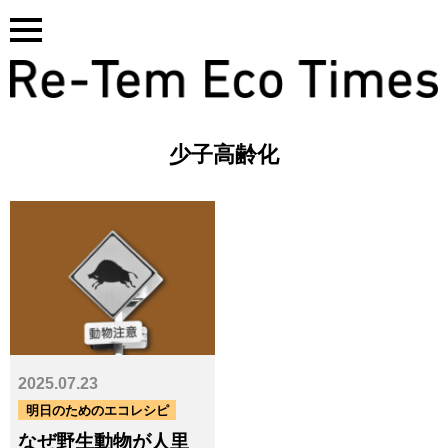
Skip
to
content
少子高齢化
基本サービス一覧はこちら
2025.07.23
タグ
明日のためのエコレシピ
なぜ野生動物が人里
CO₂
GHG
PCB
SDGs
アスベスト