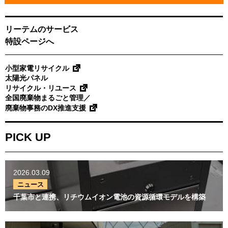
わ
特設ページへ
せ
リーテムのサービス
小型家電リサイクル
特設ページへ
太陽光パネル
リサイクル・リユース
全国廃棄物まるごと管理／
小型家電リサイクル
廃棄物事務のDX推進支援
太陽光パネル
リサイクル・リユース
全国廃棄物まるごと管理／
PICK UP
廃棄物事務のDX推進支援
PICK UP
2026.03.09
ニュース
千葉市と連携、リチウムイ
2026.03.09
オン電池の資源循環モデル
ニュース
を構築
千葉市と連携、リチウムイオン電池の資源循環モデルを構築
2025.06.23