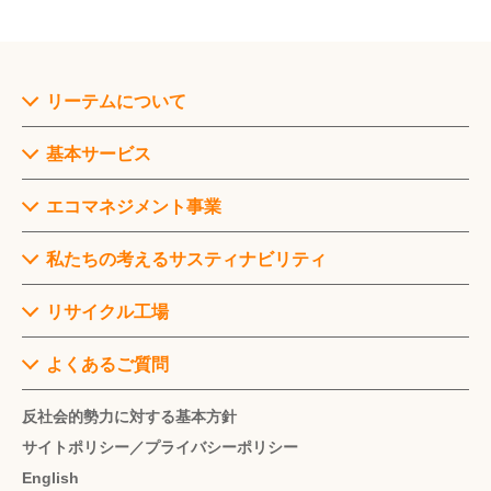
リーテムについて
代
基本サービス
表
挨
サ
エコマネジメント事業
拶
ー
ビ
事
私たちの考えるサスティナビリティ
ス
経
業
一
営
一
私
リサイクル工場
覧
理
覧
た
念
ち
東
よくあるご質問
再
の
環
京
資
沿
サ
境・
工
反社会的勢力に対する基本方針
源
革
ス
サ
場
サイトポリシー／プライバシーポリシー
化
テ
ス
サ
English
ィ
テ
基
水