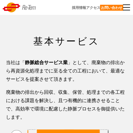
Skip
Re-Tem
採用情報
アクセス
お問い合わせ
to
資
content
源
リーテムについて
の
基本サービス
再
代
基本サービス
表
生・
挨
サ
エコマネジメント事業
循
当社は「
静脈総合サービス業
」として、廃棄物の排出か
拶
ー
環
ら再資源化処理までに至る全ての工程において、最適な
ビ
事
私たちの考えるサスティナビリティ
シ
ス
経
サービスを提案させて頂きます。
業
ス
一
営
一
私
リサイクル工場
覧
理
廃棄物の排出から回収、収集、保管、処理までの各工程
覧
テ
た
念
における課題を解決し、且つ有機的に連携させること
ち
ム、
東
よくあるご質問
再
の
環
京
で、高効率で環境に配慮した静脈プロセスを御提供いた
技
資
沿
サ
境・
工
反社会的勢力に対する基本方針
します。
術
源
革
ス
サ
場
サイトポリシー／プライバシーポリシー
化
力
テ
ス
サ
English