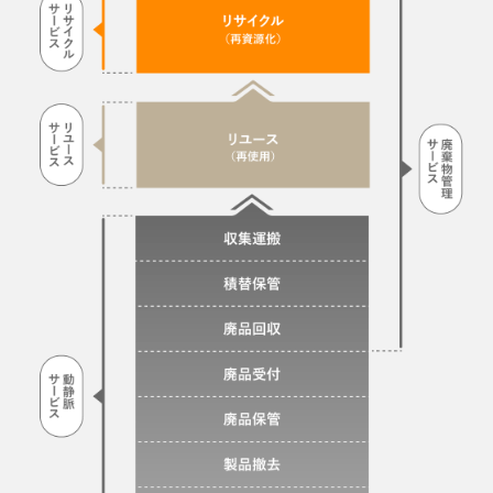
ィ
テ
基
と
水
ー
ナ
ィ
本
简体中文
戸
マ
ビ
ビ
ナ
情
工
ネ
ス
リ
ビ
報
場
テ
リ
ジ
情
ィ
テ
リ
報
メ
工
ィ
ユ
処
場
ン
コ
ー
エ
理
見
ト
ン
ス
シ
端
学
サ
サ
力
カ
末
ル
ー
ル
＝
小
テ
ビ
と
Resources
型
ィ
ス
は
家
Technology
ン
SDGs
リ
電
グ
と
廃
＆
ユ
サ
は
棄
太
ー
Management
ー
物
陽
ス
ビ
管
光
カ
ス
理
パ
ー
サ
ネ
ボ
使
プ
ー
ル