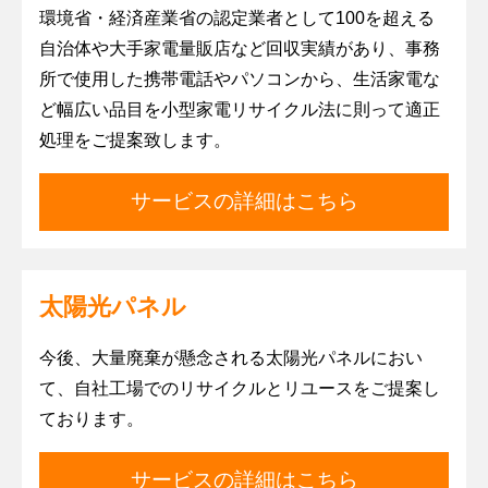
査
環境省・経済産業省の認定業者として100を超える
廃
自治体や大手家電量販店など回収実績があり、事務
棄
所で使用した携帯電話やパソコンから、生活家電な
物
ど幅広い品目を小型家電リサイクル法に則って適正
処
処理をご提案致します。
理
委
託
サービスの詳細はこちら
先
監
査
支
太陽光パネル
援
地
今後、大量廃棄が懸念される太陽光パネルにおい
域
て、自社工場でのリサイクルとリユースをご提案し
循
環
ております。
共
生
サービスの詳細はこちら