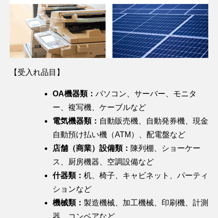
津
ス
種
DX
ミ
ー
方
TEDA
ト
リ
推
ー
ビ
法
エ
ッ
サ
進
へ
ス
の
コ
プ
イ
支
の
昇
セ
サ
ク
粗
援
取
華
ン
ー
ル
大
組
PCB
タ
ビ
法
ご
【受入れ品目】
廃
ー
ス
に
み
棄
支
関
回
解
OA機器類：
パソコン、サーバー、モニタ
物
援
す
収
体
ー、複写機、ケーブルなど
／
る
サ
撤
北
調
電気機器類：
自動販売機、自動発券機、現金
ー
去
京
査・
ビ
自動預け払い機（ATM）、配電盤など
ワ
事
コ
ス
ン
店舗（商業）設備類：
陳列棚、ショーケー
務
ン
ス
IoT
ス、厨房機器、空調設備など
所
サ
ト
資
ル
什器類：
机、椅子、キャビネット、パーティ
ッ
源
テ
プ
ションなど
回
ィ
サ
収
機械類：
製造機械、加工機械、印刷機、計測
ン
ー
BOX
器、コンベアなど
グ