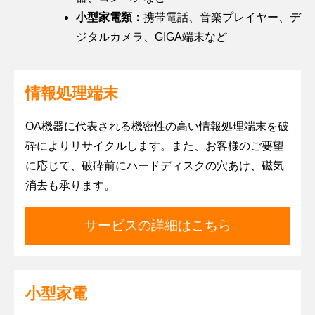
ビ
の
小型家電類：
携帯電話、音楽プレイヤー、デ
ス
事
管
業
ジタルカメラ、GIGA端末など
理
X
者
サ
線
向
ー
装
け
ビ
置
情報処理端末
セ
ス
処
ミ
分
リ
OA機器に代表される機密性の高い情報処理端末を破
ナ
ワ
ユ
ー・
砕によりリサイクルします。また、お客様のご要望
ン
ー
研
に応じて、破砕前にハードディスクの穴あけ、磁気
ス
ス
修
ト
（自
消去も承ります。
ッ
環
治
プ
境・
体
サービスの詳細はこちら
サ
資
向
ー
源・
け）
ビ
廃
ス
棄
小型家電
物
調