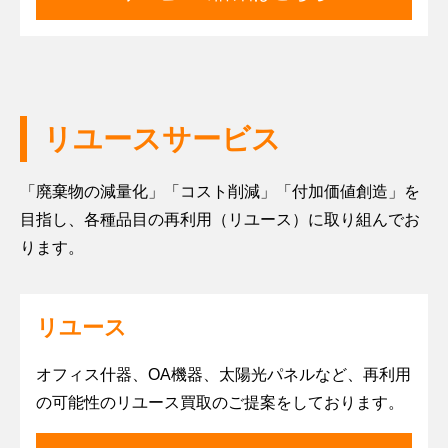
圏
に
関
す
る
調
リユースサービス
査・
コ
ン
「廃棄物の減量化」「コスト削減」「付加価値創造」を
サ
目指し、各種品目の再利用（リユース）に取り組んでお
ル
テ
ります。
ィ
ン
グ
リユース
オフィス什器、OA機器、太陽光パネルなど、再利用
の可能性のリユース買取のご提案をしております。