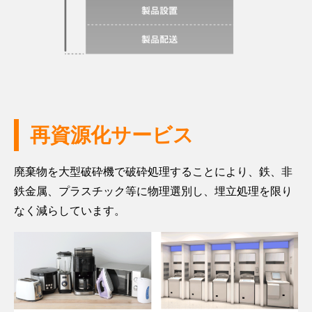
ン
用
ラ
ビ
ニ
済
ス
ス
ュ
製
チ
ー
品
全
ッ
ト
ワ
の
国
ク
ラ
ン
回
廃
リ
ル
ス
収・
棄
サ
へ
ト
再
物
イ
の
ッ
資
ま
再資源化サービス
ク
取
プ
源
る
ル
組
サ
化
ご
ー
ス
廃棄物を大型破砕機で破砕処理することにより、鉄、非
プ
と
グ
ビ
キ
サ
ラ
管
鉄金属、プラスチック等に物理選別し、埋立処理を限り
ロ
ス
ー
ー
ス
理
なく減らしています。
ー
ム
キ
チ
返
廃
バ
構
ュ
自
ッ
品
棄
ル
築
ラ
治
ク
物
物
事
支
ー
体
再
流
事
業
援
エ
向
資
ワ
務
コ
け
源
天
ン
各
の
ノ
サ
化