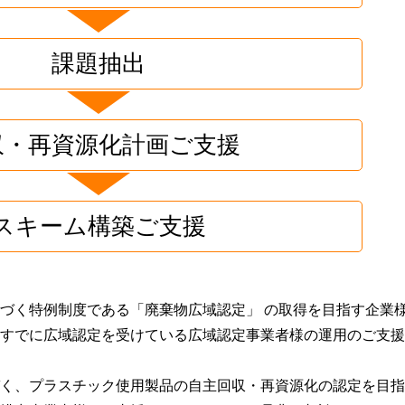
ス
サ
ー
リ
ビ
ユ
課題抽出
ス
ー
ス
X
（自
線
治
装
収・再資源化計画ご支援
体
置
向
処
け）
分
ワ
スキーム構築ご支援
ン
ス
ト
ッ
づく特例制度である「廃棄物広域認定」 の取得を目指す企業
プ
サ
すでに広域認定を受けている広域認定事業者様の運用のご支援
ー
ビ
く、プラスチック使用製品の自主回収・再資源化の認定を目指
ス