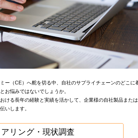
ご
リサイクル工場
よく
ワ
る
太
み
ン
ご
陽
回
東京工場
ス
と
反社
光
収
ト
管
サイ
パ
水戸工場
サ
ッ
理
Engl
ネ
ー
プ
廃
工場見学
ル
ビ
简体
サ
棄
ス
ー
物
ビ
IoT
事
ス
資
務
源
解
の
回
体
DX
ミー（CE）へ舵を切る中、自社のサプライチェーンのどこに
収
撤
推
とお悩みではないでしょうか。
BOX
去
進
の
ワ
支
おける長年の経験と実績を活かして、企業様の自社製品または
管
ン
援
伝いします。
理
ス
PCB
サ
ト
廃
ー
ッ
棄
ヒアリング・現状調査
ビ
プ
物