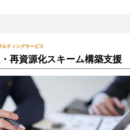
Re-Tem
基本サービス
エコ
サルティングサービス
サービス一覧
収・再資源化スキーム構築支援
再資源化サービス
情
リユースサービス
報
リ
処
廃棄物管理サービス
ユ
理
全
ー
端
ワンストップサービス
国
ス
末
返
廃
小
自治体向けサービス
品
棄
型
粗
物
物
家
大
流
ま
電