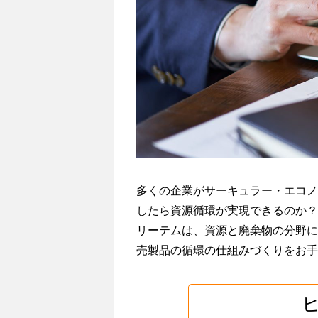
私たちの考えるサスティナビリティ
と
マ
私たちのサスティナビリティ
ネ
ジ
エシカルとは SDGsとは
メ
カーボンニュートラルへの取組
ン
ト
サーキュラーエコノミーへの取組
力
＝
Resources
多くの企業がサーキュラー・エコノ
Technology
したら資源循環が実現できるのか？
＆
リーテムは、資源と廃棄物の分野に
Management
売製品の循環の仕組みづくりをお手