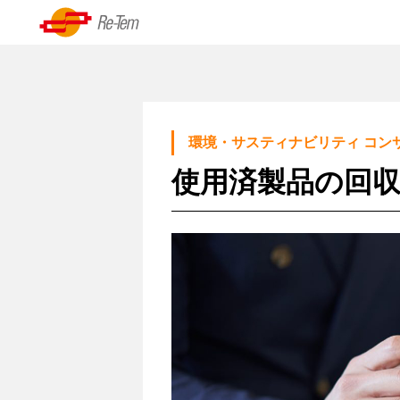
Skip
to
資
content
源
の
リーテムについて
再
環境・サスティナビリティ コン
代表挨拶
生・
使用済製品の回
循
経営理念
環
沿革
シ
ス
基本情報
テ
ム、
技
術
力