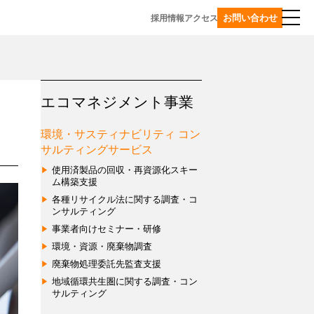
お問い合わせ
採用情報
アクセス
マネジメント事業
エコマネジメント事業
事業一覧
環境・サスティナビリティ コン
環境・サスティナビリティ
サルティングサービス
コンサルティングサービス
使用済製品の回収・再資源化スキー
使
ム構築支援
プラスチックリサイクル
用
各種リサイクル法に関する調査・コ
ンサルティング
プ
済
グローバル事業
ラ
製
事業者向けセミナー・研修
天
ス
品
環境・資源・廃棄物調査
津
チ
の
廃棄物処理委託先監査支援
TEDA
ッ
回
地域循環共生圏に関する調査・コン
エ
ク
収・
サルティング
コ
再
再