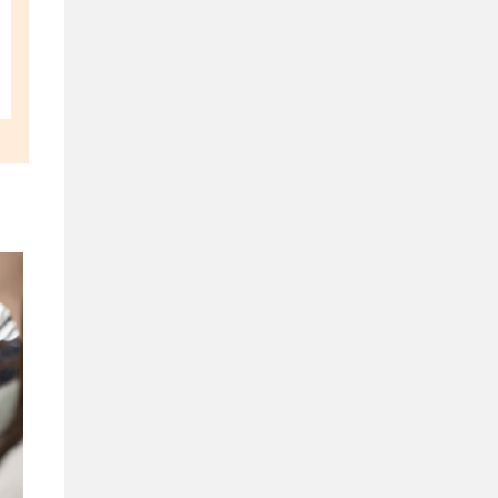
サ
ル
テ
ィ
ン
グ