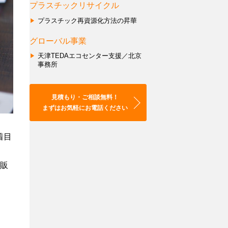
あるご質問
セ
資
資
プラスチックリサイクル
ン
源
源
プラスチック再資源化方法の昇華
タ
会的勢力に対する基本方針
化
化
ー
方
ス
グローバル事業
トポリシー／プライバシーポリシー
支
法
キ
ish
天津TEDAエコセンター支援／北京
援
の
ー
事務所
中文
／
昇
ム
北
華
構
京
築
見積もり・ご相談無料！
事
支
まずはお気軽にお電話ください
務
援
所
各
着目
種
リ
販
サ
イ
ク
ル
法
に