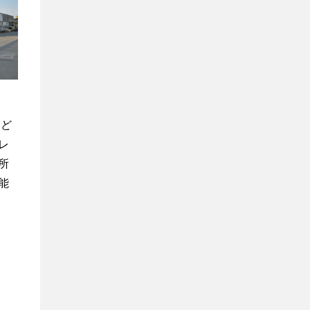
サ
ル
テ
ィ
ン
グ
など
レ
所
能