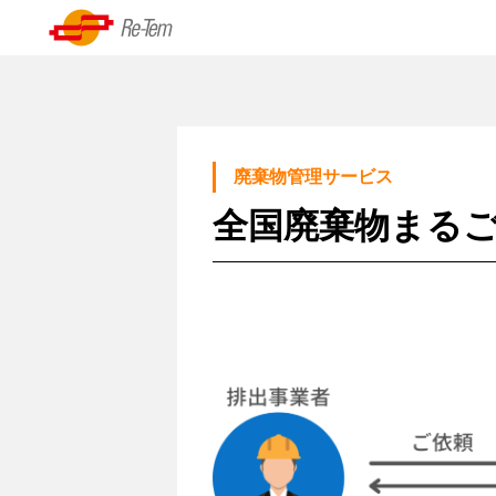
Skip
to
資
content
源
の
リーテムについて
再
廃棄物管理サービス
代表挨拶
生・
全国廃棄物まる
循
経営理念
環
沿革
シ
ス
基本情報
テ
ム、
技
術
力