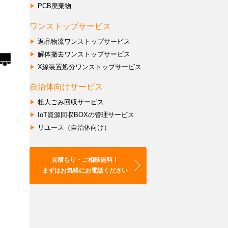
あるご質問
セ
資
資
PCB廃棄物
ン
源
源
ワンストップサービス
タ
会的勢力に対する基本方針
化
化
ー
方
ス
トポリシー／プライバシーポリシー
返品物流ワンストップサービス
支
法
キ
解体撤去ワンストップサービス
ish
援
の
ー
X線装置処分ワンストップサービス
中文
／
昇
ム
北
華
構
自治体向けサービス
京
築
粗大ごみ回収サービス
事
支
IoT資源回収BOXの管理サービス
務
援
所
リユース（自治体向け）
各
種
リ
見積もり・ご相談無料！
サ
まずはお気軽にお電話ください
イ
ク
ル
法
に