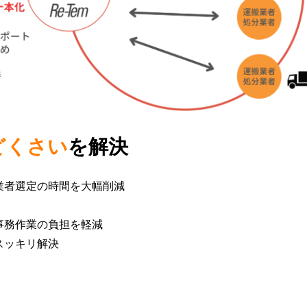
ご
リサイクル工場
よく
ワ
る
太
み
ン
ご
陽
回
東京工場
ス
と
反社
光
収
ト
管
サイ
パ
水戸工場
サ
ッ
理
Engl
ネ
ー
プ
廃
工場見学
ル
ビ
简体
サ
棄
ス
ー
物
ビ
IoT
事
ス
どくさい
を解決
資
務
源
解
の
回
体
DX
業者選定の時間を大幅削減
収
撤
推
BOX
去
進
の
ワ
支
事務作業の負担を軽減
管
ン
援
スッキリ解決
理
ス
PCB
サ
ト
廃
ー
ッ
棄
ビ
プ
物