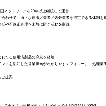
ス
サ
ー
リ
全国ネットワークを20年以上継続して運営
ビ
ユ
ス
に合わせて、適正な運搬／業者／処分業者を選定できる体制を
ー
ス
X
違反や不適正処理を未然に防ぐ活動を継続
（自
線
治
装
体
置
向
処
け）
分
ワ
にわたる使用済製品の廃棄を経験
ン
イントを熟知した営業担当がわかりやすくフォロー。「処理業
ス
ト
ッ
るご提案
プ
サ
ー
ビ
ス
にて全国の小規模案件～大型案件まで手配実績は3,000件