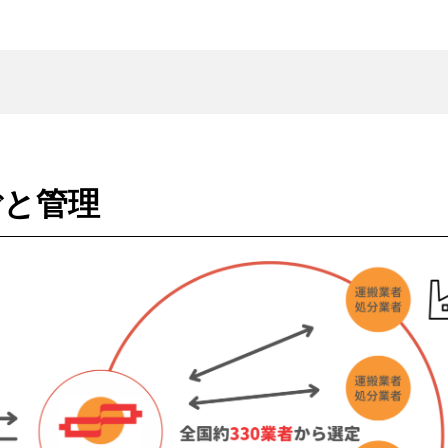
Re-Tem
基本サービス
エコ
サービス一覧
ごと管理
再資源化サービス
情
リユースサービス
報
リ
処
廃棄物管理サービス
ユ
理
全
ー
端
ワンストップサービス
国
ス
末
返
廃
小
自治体向けサービス
品
棄
型
粗
物
物
家
大
流
ま
電