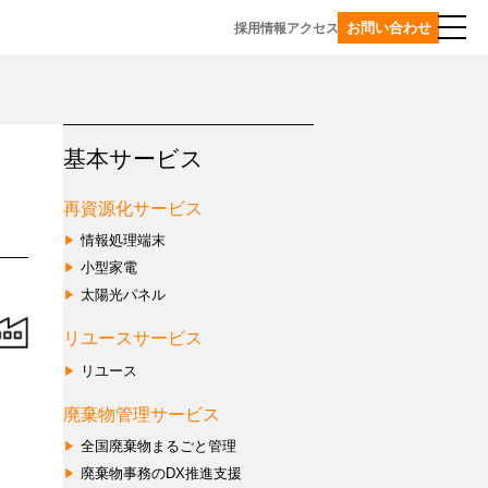
お問い合わせ
採用情報
アクセス
マネジメント事業
基本サービス
事業一覧
再資源化サービス
環境・サスティナビリティ
情報処理端末
コンサルティングサービス
小型家電
使
太陽光パネル
プラスチックリサイクル
用
プ
済
リユースサービス
グローバル事業
ラ
製
リユース
天
ス
品
津
チ
の
廃棄物管理サービス
TEDA
ッ
回
全国廃棄物まるごと管理
エ
ク
収・
コ
再
廃棄物事務のDX推進支援
再