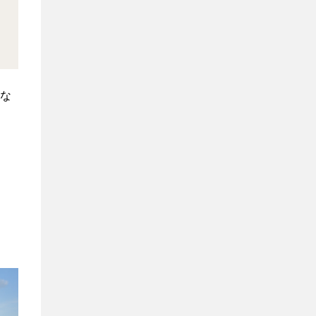
先
監
査
支
援
地
な
域
循
環
共
生
圏
に
関
す
る
調
査・
コ
ン