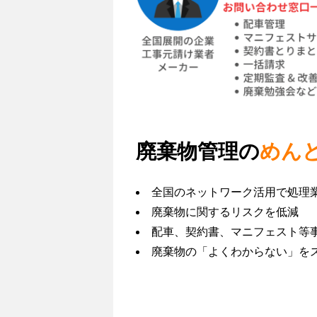
私たちの考えるサスティナビリティ
と
マ
私たちのサスティナビリティ
ネ
ジ
エシカルとは SDGsとは
メ
カーボンニュートラルへの取組
ン
ト
サーキュラーエコノミーへの取組
力
廃棄物管理の
めん
＝
Resources
全国のネットワーク活用で処理
Technology
廃棄物に関するリスクを低減
＆
配車、契約書、マニフェスト等
Management
廃棄物の「よくわからない」を