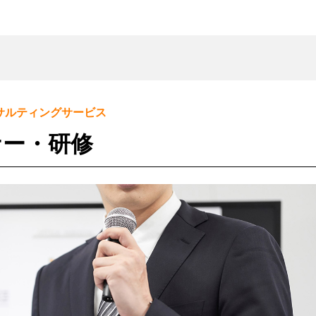
Re-Tem
基本サービス
エコ
サルティングサービス
サービス一覧
ナー・研修
再資源化サービス
情
リユースサービス
報
リ
処
廃棄物管理サービス
ユ
理
全
ー
端
ワンストップサービス
国
ス
末
返
廃
小
自治体向けサービス
品
棄
型
粗
物
物
家
大
流
ま
電