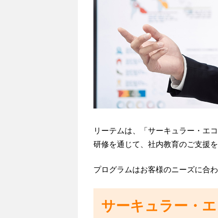
私たちの考えるサスティナビリティ
と
マ
私たちのサスティナビリティ
ネ
ジ
エシカルとは SDGsとは
メ
カーボンニュートラルへの取組
ン
ト
サーキュラーエコノミーへの取組
力
＝
Resources
リーテムは、「サーキュラー・エコ
Technology
研修を通じて、社内教育のご支援を
＆
Management
プログラムはお客様のニーズに合わ
サーキュラー・エ