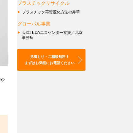
あるご質問
セ
資
資
プラスチックリサイクル
ン
源
源
プラスチック再資源化方法の昇華
タ
会的勢力に対する基本方針
化
化
ー
方
ス
グローバル事業
トポリシー／プライバシーポリシー
支
法
キ
ish
天津TEDAエコセンター支援／北京
援
の
ー
事務所
中文
／
昇
ム
北
華
構
京
築
見積もり・ご相談無料！
事
支
まずはお気軽にお電話ください
務
援
所
各
や
種
リ
サ
イ
ク
ル
法
に