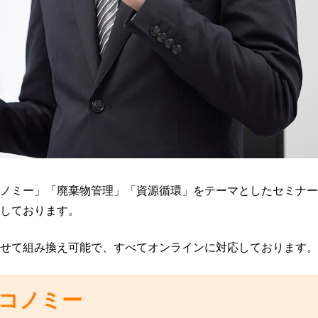
ご
リサイクル工場
よく
ワ
る
太
み
ン
ご
陽
回
東京工場
ス
と
反社
光
収
ト
管
サイ
パ
水戸工場
サ
ッ
理
Engl
ネ
ー
プ
廃
工場見学
ル
ビ
简体
サ
棄
ス
ー
物
ビ
IoT
事
ス
資
務
源
解
の
回
体
DX
ノミー」「廃棄物管理」「資源循環」をテーマとしたセミナー
収
撤
推
しております。
BOX
去
進
の
ワ
支
管
ン
援
せて組み換え可能で、すべてオンラインに対応しております。
理
ス
PCB
サ
ト
廃
ー
ッ
コノミー
棄
ビ
プ
物