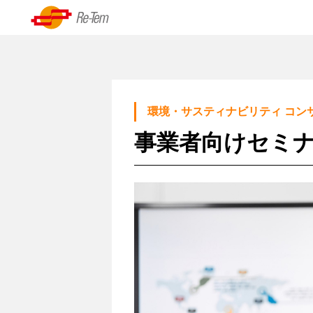
Skip
to
資
content
源
の
リーテムについて
再
環境・サスティナビリティ コン
代表挨拶
生・
事業者向けセミ
循
経営理念
環
沿革
シ
ス
基本情報
テ
ム、
技
術
力