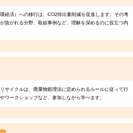
ス
サ
ー
リ
環経済）への移行は、CO2排出量削減を促進します。その考
ビ
ユ
ス
が急がれる分野、取組事例など、理解を深めるのに役立つ内
ー
ス
X
（自
線
治
装
体
置
向
処
け）
分
ワ
ン
ス
ト
リサイクルは、廃棄物処理法に定められるルールに従って行
ッ
やワークショップなど、参加しながら学べます。
プ
サ
ー
ビ
ス