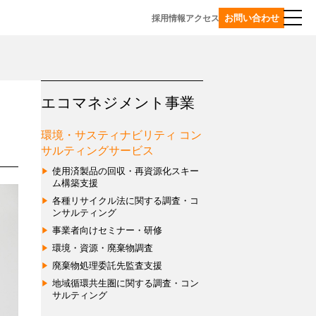
お問い合わせ
採用情報
アクセス
マネジメント事業
エコマネジメント事業
事業一覧
環境・サスティナビリティ コン
環境・サスティナビリティ
サルティングサービス
コンサルティングサービス
使用済製品の回収・再資源化スキー
使
ム構築支援
プラスチックリサイクル
用
各種リサイクル法に関する調査・コ
ンサルティング
プ
済
グローバル事業
ラ
製
事業者向けセミナー・研修
天
ス
品
環境・資源・廃棄物調査
津
チ
の
廃棄物処理委託先監査支援
TEDA
ッ
回
地域循環共生圏に関する調査・コン
エ
ク
収・
サルティング
コ
再
再