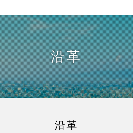
Re-Tem
基本サービス
エコ
サービス一覧
沿革
再資源化サービス
情
リユースサービス
報
リ
処
廃棄物管理サービス
ユ
理
全
ー
端
ワンストップサービス
国
ス
末
返
廃
小
自治体向けサービス
品
棄
型
粗
物
沿革
物
家
大
流
ま
電