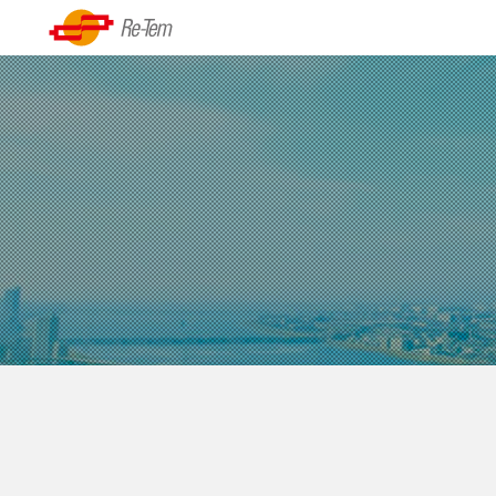
Skip
to
資
content
源
の
リーテムについて
再
代表挨拶
生・
循
経営理念
環
沿革
シ
ス
基本情報
テ
ム、
技
術
力