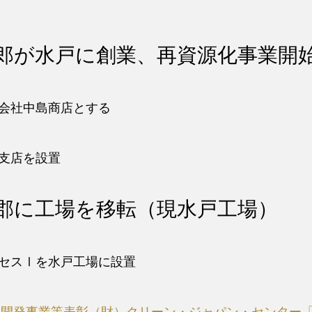
ご
リサイクル工場
よく
ワ
る
太
み
ン
ご
陽
回
東京工場
ス
と
反社
光
収
郎が水戸に創業、再資源化事業開
ト
管
サイ
パ
水戸工場
サ
ッ
理
Engl
ネ
ー
プ
廃
工場見学
ル
ビ
简体
サ
棄
会社中島商店とする
ス
ー
物
ビ
IoT
事
ス
資
務
支店を設置
源
解
の
回
体
DX
収
撤
推
郡に工場を移転（現水戸工場）
BOX
去
進
の
ワ
支
管
ン
援
理
ス
セスⅠを水戸工場に設置
PCB
サ
ト
廃
ー
ッ
棄
ビ
プ
物