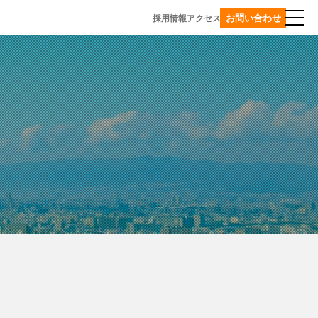
お問い合わせ
採用情報
アクセス
マネジメント事業
事業一覧
環境・サスティナビリティ
コンサルティングサービス
使
プラスチックリサイクル
用
プ
済
グローバル事業
ラ
製
天
ス
品
津
チ
の
TEDA
ッ
回
エ
ク
収・
コ
再
再