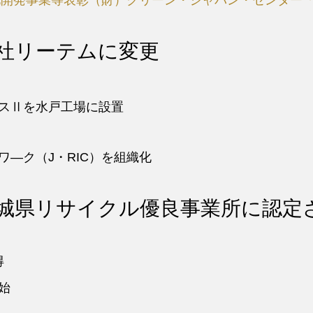
化開発事業等表彰（財）クリーン・ジャパン・センター
ス
サ
ー
リ
ビ
ユ
社リーテムに変更
ス
ー
ス
X
（自
線
治
装
スⅡを水戸工場に設置
体
置
向
処
け）
分
ワ―ク（J・RIC）を組織化
ワ
ン
ス
城県リサイクル優良事業所に認定
ト
ッ
プ
サ
得
ー
ビ
始
ス