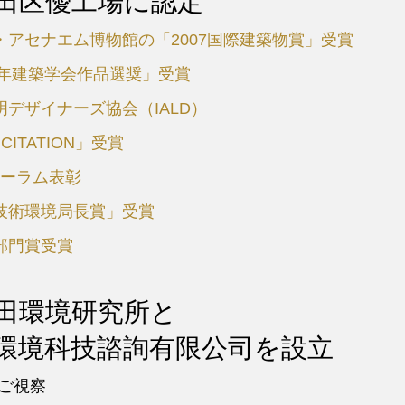
田区優工場に認定
アセナエム博物館の「2007国際建築物賞」受賞
7年建築学会作品選奨」受賞
デザイナーズ協会（IALD）
 CITATION」受賞
ォーラム表彰
技術環境局長賞」受賞
部門賞受賞
田環境研究所と
環境科技諮詢有限公司を設立
ご視察