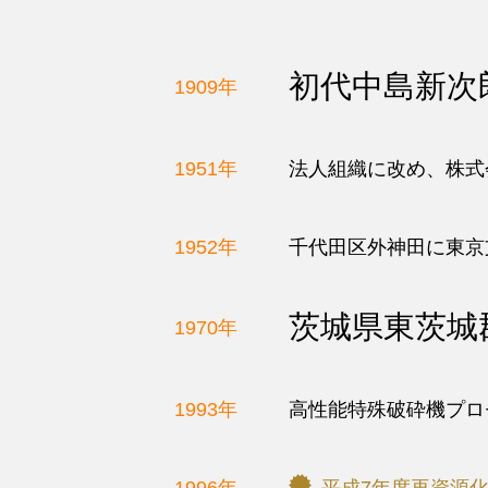
私たちの考えるサスティナビリティ
と
マ
私たちのサスティナビリティ
ネ
初代中島新次
1909年
ジ
エシカルとは SDGsとは
メ
カーボンニュートラルへの取組
ン
1951年
法人組織に改め、株式
ト
サーキュラーエコノミーへの取組
力
1952年
千代田区外神田に東京
＝
Resources
Technology
茨城県東茨城
1970年
＆
Management
1993年
高性能特殊破砕機プロ