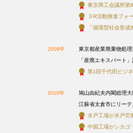
東京商工会議所第
３R活動推進フォ
「循環型社会形成
2009年
東京都産業廃棄物処理
「産廃エキスパート」
第1回千代田ビジ
2010年
鳩山由紀夫内閣総理大
江蘇省太倉市にリーテ
水戸工場が水戸労
中国工場がシカゴ・