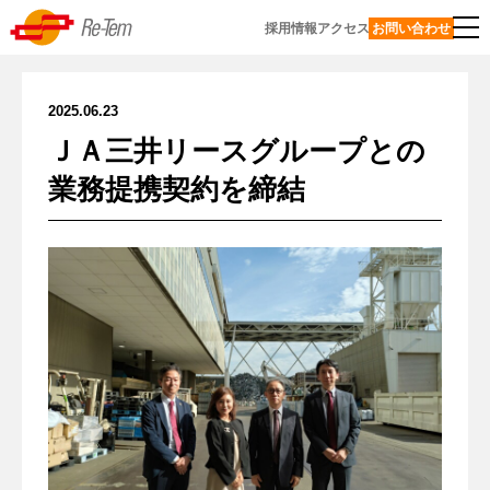
Skip
Re-Tem
採用情報
アクセス
お問い合わせ
to
資
content
源
2025.06.23
リーテムについて
の
ＪＡ三井リースグループとの
再
代
基本サービス
業務提携契約を締結
表
生・
挨
サ
エコマネジメント事業
循
拶
ー
環
ビ
事
私たちの考えるサスティナビリティ
シ
ス
経
業
ス
一
営
一
私
リサイクル工場
覧
理
覧
テ
た
念
ち
ム、
東
よくあるご質問
再
の
環
京
技
資
沿
サ
境・
工
反社会的勢力に対する基本方針
術
源
革
ス
サ
場
サイトポリシー／プライバシーポリシー
化
力
テ
ス
サ
English