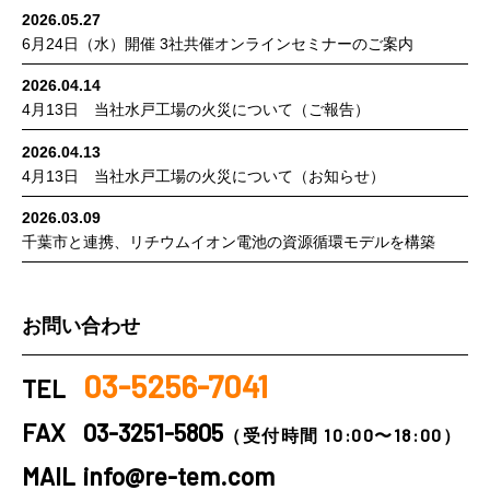
津
ス
種
DX
2026.05.27
ミ
ー
方
TEDA
ト
リ
推
6月24日（水）開催 3社共催オンラインセミナーのご案内
ー
ビ
法
エ
ッ
サ
進
へ
ス
の
コ
プ
イ
支
2026.04.14
の
昇
セ
サ
ク
粗
援
4月13日 当社水戸工場の火災について（ご報告）
取
華
ン
ー
ル
大
組
PCB
タ
ビ
法
2026.04.13
ご
廃
ー
ス
に
4月13日 当社水戸工場の火災について（お知らせ）
み
棄
支
関
回
解
物
2026.03.09
援
す
収
体
千葉市と連携、リチウムイオン電池の資源循環モデルを構築
／
る
サ
撤
北
調
ー
去
京
査・
ビ
ワ
事
コ
お問い合わせ
ス
ン
務
ン
ス
IoT
所
サ
03-5256-7041
ト
資
TEL
ル
ッ
源
テ
プ
FAX
03-3251-5805
回
（受付時間 10:00〜18:00）
ィ
サ
収
ン
MAIL
info@re-tem.com
ー
BOX
グ