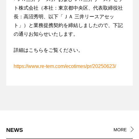
ン
用
ラ
ビ
ニ
ト株式会社（本社：東京都中央区、代表取締役社
済
ス
ス
ュ
製
長：高沼秀明、以下「ＪＡ 三井リースアセッ
チ
ー
品
全
ト」）と業務提携契約を締結しましたので、下記
ッ
ト
ワ
の
国
ク
の通りお知らせいたします。
ラ
ン
回
廃
リ
ル
ス
収・
棄
サ
へ
ト
再
詳細はこちらをご覧ください。
物
イ
の
ッ
資
ま
ク
取
プ
源
る
https://www.re-tem.com/ecotimes/pr/20250623/
ル
組
サ
化
ご
ー
ス
プ
と
グ
ビ
キ
サ
ラ
管
ロ
ス
ー
ー
ス
理
ー
ム
キ
チ
返
廃
バ
構
ュ
自
ッ
品
棄
ル
築
ラ
治
ク
物
物
事
支
ー
体
再
流
事
業
援
エ
向
資
ワ
務
NEWS
MORE
コ
け
源
天
ン
各
の
ノ
サ
化