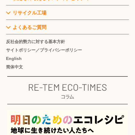
査
ス
経
業
一
営
一
私
リサイクル工場
廃
覧
理
覧
た
棄
念
ち
物
東
よくあるご質問
再
の
環
処
京
資
沿
サ
境・
理
工
反社会的勢力に対する基本方針
源
革
ス
サ
委
場
サイトポリシー／プライバシーポリシー
化
テ
ス
託
サ
English
ィ
テ
基
先
水
ー
ナ
ィ
本
監
简体中文
戸
ビ
ビ
ナ
情
査
工
ス
リ
ビ
報
支
場
テ
リ
援
情
ィ
テ
リ
報
地
工
ィ
ユ
処
域
場
コ
ー
エ
理
循
見
ン
ス
シ
端
環
学
サ
サ
カ
末
共
ル
ー
ル
生
小
テ
ビ
と