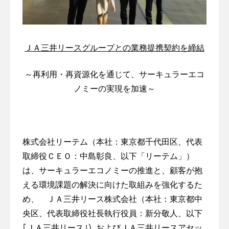
ィ
テ
基
と
水
ー
ナ
ィ
本
简体中文
戸
マ
ビ
ビ
ナ
情
工
ネ
ス
リ
ビ
報
場
テ
リ
ジ
ＪＡ三井リースグループと
の業務提携契約
を締結
情
ィ
テ
リ
報
メ
工
ィ
ユ
処
～再利用・再資源化を通じて、サーキュラーエコ
場
ン
コ
ー
エ
理
見
ノミーの実現を加速～
ト
ン
ス
シ
端
学
サ
サ
力
カ
末
ル
ー
ル
＝
小
テ
ビ
と
Resources
型
ィ
ス
は
株式会社リーテム（本社：東京都千代田区、代表
家
Technology
ン
SDGs
リ
電
取締役ＣＥＯ：中島彰良、以下「リーテム」）
グ
と
廃
＆
ユ
サ
は、サーキュラーエコノミーの推進と、顧客が抱
は
棄
太
ー
Management
ー
物
陽
える環境課題の解決に向けた取組みを強化するた
ス
ビ
管
光
カ
め、 ＪＡ三井リース株式会社（本社：東京都中
ス
理
パ
ー
央区、代表取締役社長執行役員：新分敬人、以下
サ
ネ
ボ
使
｢ＪＡ三井リース｣）およびＪＡ三井リースアセッ
プ
ー
ル