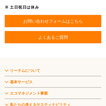
ビ
の
※ 土日祝日は休み
ス
事
管
業
理
X
者
サ
線
お問い合わせフォームはこちら
向
ー
装
け
ビ
置
セ
ス
処
よくあるご質問
ミ
分
リ
ナ
ワ
ユ
ー・
ン
ー
研
ス
ス
修
ト
（自
ッ
環
治
リーテムについて
プ
境・
体
サ
資
向
代
基本サービス
ー
源・
け）
表
ビ
廃
挨
ス
棄
サ
エコマネジメント事業
拶
物
ー
調
ビ
事
私たちの考えるサスティナビリティ