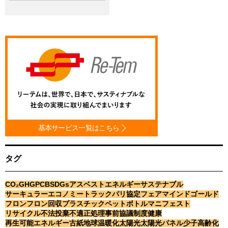
基本サービス一覧はこちら
タグ
CO₂
GHG
PCB
SDGs
アスベスト
エネルギー
サステナブル
サーキュラーエコノミー
トラック
パリ協定
フェアマインドゴールド
フロン
フロン回収
プラスチック
ペットボトル
マニフェスト
リサイクル
不法投棄
不適正処理
事前協議制度
健康
再生可能エネルギー
古紙
地球温暖化
太陽光
太陽光パネル
少子高齢化