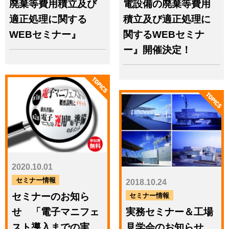
廃棄等費用積立及び
電設備の廃棄等費用
特設ページへ
適正処理に関する
積立及び適正処理に
WEBセミナー』
関するWEBセミナ
小型家電リサイクル
太陽光パネル
ー』開催決定！
リサイクル・リユース
全国廃棄物まるごと管理／
廃棄物事務のDX推進支援
PICK UP
2026.03.09
ニュース
2020.10.01
千葉市と連携、リチウムイ
オン電池の資源循環モデル
セミナー情報
2018.10.24
を構築
セミナーのお知ら
セミナー情報
せ 「電子マニフェ
実務セミナー＆工場
2025.06.23
スト導入までの実
見学会のお知らせ