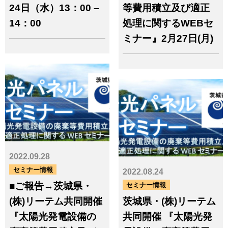
24日（水）13：00 –
等費用積立及び適正
カテゴリー
14：00
処理に関するWEBセ
サービス事例
工場関連
海外業務
ミナー』2月27日(月)
イベント（環境教育／環境イベ
ント／講演）
見学・視察
社会貢献
売上・物量・環境評価
表彰
広報から
環境問題を考えるアート＆イベ
ント
セミナー情報
コラム一覧
メッセージ
明日のためのエコレシピ
2022.09.28
お
セミナー情報
問
2022.08.24
お問い合わせはこちら
い
■ご報告→茨城県・
セミナー情報
（Re-Temウェブサイト）
合
(株)リーテム共同開催
茨城県・(株)リーテム
わ
『太陽光発電設備の
共同開催 『太陽光発
せ
リーテムのサービス