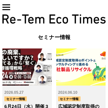
Skip
to
content
セミナー情報
基本サービス一覧はこちら
2026.05.27
2024.06.10
タグ
セミナー情報
セミナー情報
6月24日（水）開催 3
広域認定制度取得の
CO₂
GHG
PCB
SDGs
アスベスト