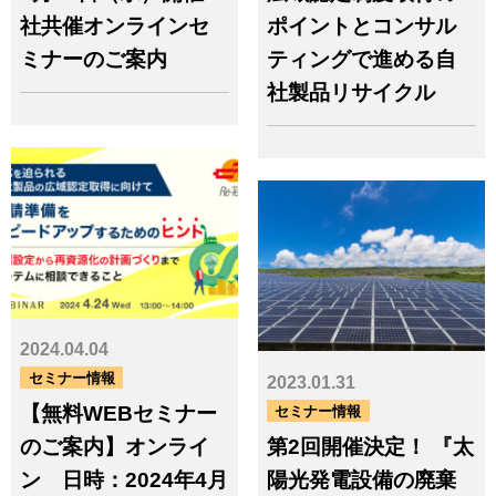
エネルギー
サステナブル
社共催オンラインセ
ポイントとコンサル
サーキュラーエコノミー
トラック
パリ協定
ミナーのご案内
ティングで進める自
フェアマインドゴールド
フロン
社製品リサイクル
フロン回収
プラスチック
ペットボトル
マニフェスト
リサイクル
不法投棄
不適正処理
事前協議制度
健康
再生可能エネルギー
古紙
地球温暖化
太陽光
太陽光パネル
少子高齢化
平等
広域認定
廃棄物
廃棄物処理法
建設リサイクル
持続可能な社会
教育
森林
気候変動
水
水銀
法令
法改正
温室効果ガス
温暖化
火災
燃料
環境問題
環境教育
環境省
2024.04.04
生活の質
生物多様性
産業廃棄物
監査
経済
脱炭素
自治体
自然災害
セミナー情報
2023.01.31
認定事業者
貧困・格差
資源
農業
【無料WEBセミナー
セミナー情報
都市鉱山
鉱山問題
電子マニフェスト
電子化
のご案内】オンライ
第2回開催決定！ 『太
電子契約
食
食品ロス
ン 日時：2024年4月
陽光発電設備の廃棄