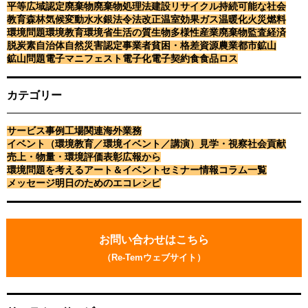
平等
広域認定
廃棄物
廃棄物処理法
建設リサイクル
持続可能な社会
教育
森林
気候変動
水
水銀
法令
法改正
温室効果ガス
温暖化
火災
燃料
環境問題
環境教育
環境省
生活の質
生物多様性
産業廃棄物
監査
経済
脱炭素
自治体
自然災害
認定事業者
貧困・格差
資源
農業
都市鉱山
鉱山問題
電子マニフェスト
電子化
電子契約
食
食品ロス
カテゴリー
サービス事例
工場関連
海外業務
イベント（環境教育／環境イベント／講演）
見学・視察
社会貢献
売上・物量・環境評価
表彰
広報から
環境問題を考えるアート＆イベント
セミナー情報
コラム一覧
メッセージ
明日のためのエコレシピ
お
問
お問い合わせはこちら
い
（Re-Temウェブサイト）
合
わ
せ