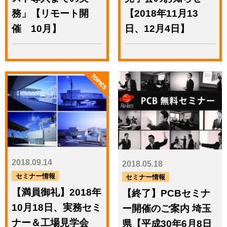
広報から
務」【リモート開
【2018年11月13
ＪＡ三井リースグループと
の業務提携契約を締結
催 10月】
日、12月4日】
2025.02.28
イベント（環境教育／環境
イベント／講演）
「リテールテック
JAPAN2025」サトー&リー
テム連携出展 第2弾！
年度
2018.09.14
2018.05.18
2027.7 - 2026.8
2026.7 - 2025.8
セミナー情報
セミナー情報
2025.7 - 2024.8
2024.7 - 2023.8
【満員御礼】2018年
【終了】PCBセミナ
2023.7 - 2022.8
2022.7 - 2021.8
2021.7 - 2020.8
2020.7 - 2019.8
10月18日、実務セミ
ー開催のご案内 埼玉
2019.7 - 2018.8
2018.7 - 2017.8
ナー＆工場見学会
2017.7 - 2016.8
2016.7 - 2015.8
県【平成30年6月8日