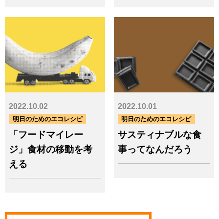
カテゴリー
サービス事例
工場関連
海外業務
イベント（環境教育／環境イベ
ント／講演）
見学・視察
社会貢献
売上・物量・環境評価
表彰
広報から
環境問題を考えるアート＆イベ
ント
2022.10.02
2022.10.01
セミナー情報
コラム一覧
メッセージ
明日のためのエコレシピ
明日のためのエコレシピ
明日のためのエコレシピ
「フードマイレー
サスティナブルな食
ジ」食材の移動を考
事ってなんだろう
お
える
問
お問い合わせはこちら
い
（Re-Temウェブサイト）
合
わ
せ
リーテムのサービス