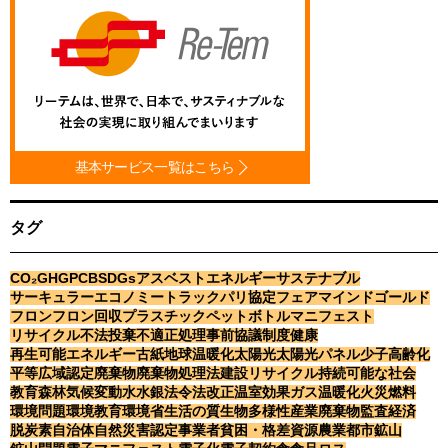
特設ページへ
小型家電リサイクル
太陽光パネル
リサイクル・リユース
全国廃棄物まるごと管理／
廃棄物事務のDX推進支援
基本サービス一覧はこちら
PICK UP
タグ
2026.03.09
CO₂
GHG
PCB
SDGs
アスベスト
エネルギー
サステナブル
サーキュラーエコノミー
トラック
パリ協定
フェアマインドゴールド
ニュース
フロン
フロン回収
プラスチック
ペットボトル
マニフェスト
千葉市と連携、リチウムイ
リサイクル
不法投棄
不適正処理
事前協議制度
健康
オン電池の資源循環モデル
再生可能エネルギー
古紙
地球温暖化
太陽光
太陽光パネル
少子高齢化
を構築
平等
広域認定
廃棄物
廃棄物処理法
建設リサイクル
持続可能な社会
教育
森林
気候変動
水
水銀
法令
法改正
温室効果ガス
温暖化
火災
燃料
環境問題
環境教育
環境省
生活の質
生物多様性
産業廃棄物
監査
経済
2025.06.23
脱炭素
自治体
自然災害
認定事業者
貧困・格差
資源
農業
都市鉱山