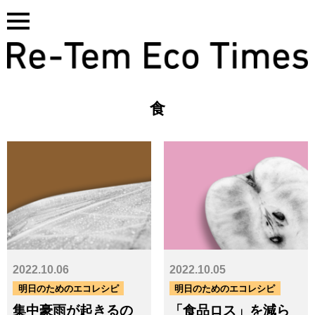
Skip
to
content
食
基本サービス一覧はこちら
2022.10.06
2022.10.05
タグ
明日のためのエコレシピ
明日のためのエコレシピ
集中豪雨が起きるの
「食品ロス」を減ら
CO₂
GHG
PCB
SDGs
アスベスト