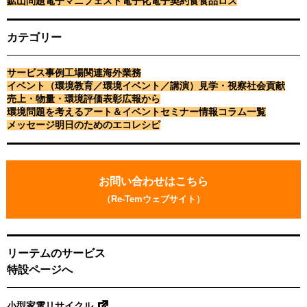
広報から
鉱山問題
電子マニフェスト
電子化
電子契約
食
食品ロス
ＪＡ三井リースグループと
の業務提携契約を締結
カテゴリー
2025.02.28
サービス事例
工場関連
海外業務
イベント（環境教育／環境
イベント（環境教育／環境イベント／講演）
見学・視察
社会貢献
売上・物量・環境評価
表彰
広報から
イベント／講演）
環境問題を考えるアート＆イベント
セミナー情報
コラム一覧
「リテールテック
メッセージ
明日のためのエコレシピ
JAPAN2025」サトー&リー
テム連携出展 第2弾！
お
問
お問い合わせはこちら
い
年度
（Re-Temウェブサイト）
合
わ
2027.7 - 2026.8
2026.7 - 2025.8
せ
2025.7 - 2024.8
2024.7 - 2023.8
リーテムのサービス
2023.7 - 2022.8
2022.7 - 2021.8
特設ページへ
2021.7 - 2020.8
2020.7 - 2019.8
2019.7 - 2018.8
2018.7 - 2017.8
2017.7 - 2016.8
2016.7 - 2015.8
小型家電リサイクル