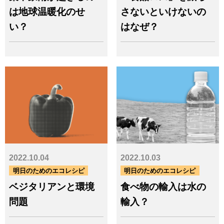
エネルギー
サステナブル
は地球温暖化のせ
さないといけないの
サーキュラーエコノミー
トラック
パリ協定
い？
はなぜ？
フェアマインドゴールド
フロン
フロン回収
プラスチック
ペットボトル
マニフェスト
リサイクル
不法投棄
不適正処理
事前協議制度
健康
再生可能エネルギー
古紙
地球温暖化
太陽光
太陽光パネル
少子高齢化
平等
広域認定
廃棄物
廃棄物処理法
建設リサイクル
持続可能な社会
教育
森林
気候変動
水
水銀
法令
法改正
温室効果ガス
温暖化
火災
燃料
環境問題
環境教育
環境省
2022.10.04
2022.10.03
生活の質
生物多様性
産業廃棄物
監査
経済
脱炭素
自治体
自然災害
明日のためのエコレシピ
明日のためのエコレシピ
認定事業者
貧困・格差
資源
農業
ベジタリアンと環境
食べ物の輸入は水の
都市鉱山
鉱山問題
電子マニフェスト
電子化
問題
輸入？
電子契約
食
食品ロス