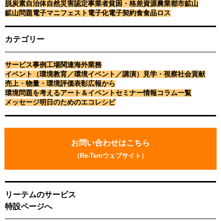
脱炭素
自治体
自然災害
認定事業者
貧困・格差
資源
農業
都市鉱山
鉱山問題
電子マニフェスト
電子化
電子契約
食
食品ロス
カテゴリー
サービス事例
工場関連
海外業務
イベント（環境教育／環境イベント／講演）
見学・視察
社会貢献
売上・物量・環境評価
表彰
広報から
環境問題を考えるアート＆イベント
セミナー情報
コラム一覧
メッセージ
明日のためのエコレシピ
お
問
お問い合わせはこちら
い
（Re-Temウェブサイト）
合
わ
せ
リーテムのサービス
特設ページへ