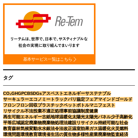
基本サービス一覧はこちら
タグ
CO₂
GHG
PCB
SDGs
アスベスト
エネルギー
サステナブル
サーキュラーエコノミー
トラック
パリ協定
フェアマインドゴールド
フロン
フロン回収
プラスチック
ペットボトル
マニフェスト
リサイクル
不法投棄
不適正処理
事前協議制度
健康
再生可能エネルギー
古紙
地球温暖化
太陽光
太陽光パネル
少子高齢化
平等
広域認定
廃棄物
廃棄物処理法
建設リサイクル
持続可能な社会
教育
森林
気候変動
水
水銀
法令
法改正
温室効果ガス
温暖化
火災
燃料
環境問題
環境教育
環境省
生活の質
生物多様性
産業廃棄物
監査
経済