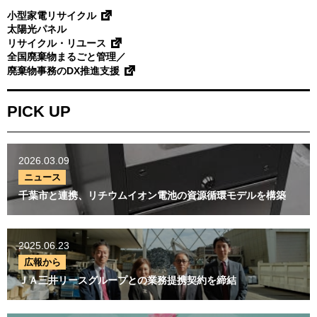
小型家電リサイクル
太陽光パネル
リサイクル・リユース
全国廃棄物まるごと管理／
廃棄物事務のDX推進支援
PICK UP
2026.03.09
ニュース
千葉市と連携、リチウムイオン電池の資源循環モデルを構築
2025.06.23
広報から
ＪＡ三井リースグループとの業務提携契約を締結