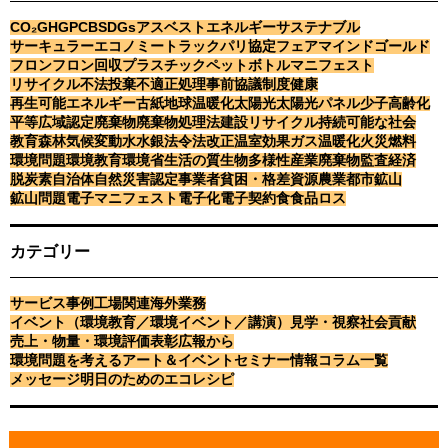
カテゴリー
CO₂
GHG
PCB
SDGs
アスベスト
エネルギー
サステナブル
サーキュラーエコノミー
トラック
パリ協定
フェアマインドゴールド
フロン
フロン回収
プラスチック
ペットボトル
マニフェスト
サービス事例
工場関連
海外業務
リサイクル
不法投棄
不適正処理
事前協議制度
健康
イベント（環境教育／環境イベ
再生可能エネルギー
古紙
地球温暖化
太陽光
太陽光パネル
少子高齢化
ント／講演）
平等
広域認定
廃棄物
廃棄物処理法
建設リサイクル
持続可能な社会
見学・視察
社会貢献
教育
森林
気候変動
水
水銀
法令
法改正
温室効果ガス
温暖化
火災
燃料
売上・物量・環境評価
表彰
環境問題
環境教育
環境省
生活の質
生物多様性
産業廃棄物
監査
経済
広報から
脱炭素
自治体
自然災害
認定事業者
貧困・格差
資源
農業
都市鉱山
環境問題を考えるアート＆イベ
鉱山問題
電子マニフェスト
電子化
電子契約
食
食品ロス
ント
セミナー情報
コラム一覧
メッセージ
カテゴリー
明日のためのエコレシピ
サービス事例
工場関連
海外業務
お
イベント（環境教育／環境イベント／講演）
見学・視察
社会貢献
問
お問い合わせはこちら
売上・物量・環境評価
表彰
広報から
い
環境問題を考えるアート＆イベント
セミナー情報
コラム一覧
（Re-Temウェブサイト）
メッセージ
明日のためのエコレシピ
合
わ
せ
お
リーテムのサービス