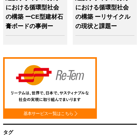
エネルギー
サステナブル
における循環型社会
における循環型社会
サーキュラーエコノミー
トラック
パリ協定
の構築 ーCE型建材石
の構築 ーリサイクル
フェアマインドゴールド
フロン
膏ボードの事例ー
の現状と課題ー
フロン回収
プラスチック
ペットボトル
マニフェスト
リサイクル
不法投棄
不適正処理
事前協議制度
健康
再生可能エネルギー
古紙
地球温暖化
太陽光
太陽光パネル
少子高齢化
平等
広域認定
廃棄物
廃棄物処理法
建設リサイクル
持続可能な社会
教育
森林
気候変動
水
水銀
法令
法改正
温室効果ガス
温暖化
火災
燃料
環境問題
環境教育
環境省
生活の質
生物多様性
産業廃棄物
監査
経済
脱炭素
自治体
自然災害
認定事業者
貧困・格差
資源
農業
基本サービス一覧はこちら
都市鉱山
鉱山問題
電子マニフェスト
電子化
電子契約
食
食品ロス
タグ