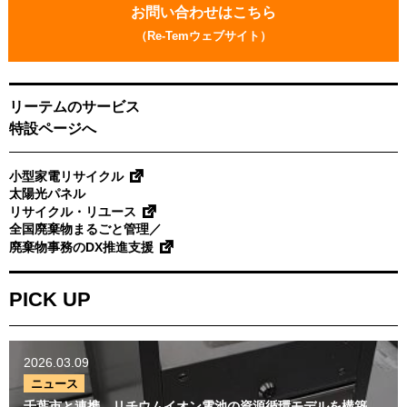
問
お問い合わせはこちら
特設ページへ
い
（Re-Temウェブサイト）
合
小型家電リサイクル
わ
太陽光パネル
せ
リサイクル・リユース
リーテムのサービス
全国廃棄物まるごと管理／
特設ページへ
廃棄物事務のDX推進支援
小型家電リサイクル
PICK UP
太陽光パネル
リサイクル・リユース
全国廃棄物まるごと管理／
廃棄物事務のDX推進支援
2026.03.09
ニュース
PICK UP
千葉市と連携、リチウムイ
オン電池の資源循環モデル
を構築
2026.03.09
ニュース
2025.06.23
千葉市と連携、リチウムイオン電池の資源循環モデルを構築