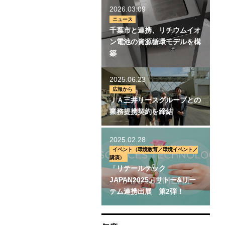
2026.03.09
ニュース
千葉市と連携、リチウムイオ
ン電池の資源循環モデルを構
築
2025.06.23
広報から
ＪＡ三井リースグループとの
業務提携契約を締結
2025.02.28
イベント（環境教育／環境イベント／
講演）
「リテールテック
JAPAN2025」サトー&リー
テム連携出展 第2弾！