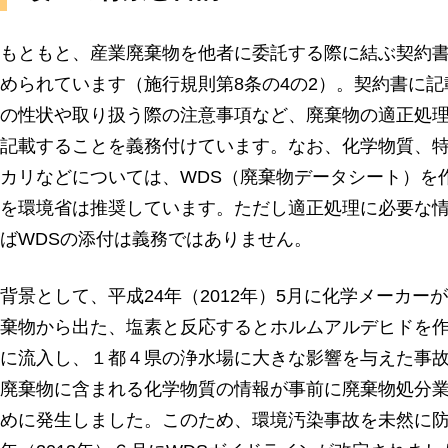
もともと、産業廃棄物を他者に委託する際に結ぶ契約
められています（施行規則第8条の4の2）。契約書に
の性状や取り扱う際の注意事項など、廃棄物の適正処
記載することを義務付けています。なお、化学物質、
カリなどについては、WDS（廃棄物データシート）を
を環境省は推奨しています。ただし適正処理に必要な
ばWDSの添付は義務ではありません。
背景として、平成24年（2012年）5月に化学メーカ
棄物から出た、塩素と反応するとホルムアルデヒドを
に流入し、１都４県の浄水場に大きな影響を与えた事
廃棄物に含まれる化学物質の情報が事前に廃棄物処分
めに発生しました。このため、環境汚染事故を未然に防