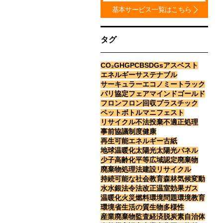
基本サービス一覧はこちら
タグ
CO₂
GHG
PCB
SDGs
アスベスト
エネルギー
サステナブル
サーキュラーエコノミー
トラック
パリ協定
フェアマインドゴールド
フロン
フロン回収
プラスチック
ペットボトル
マニフェスト
リサイクル
不法投棄
不適正処理
事前協議制度
健康
再生可能エネルギー
古紙
地球温暖化
太陽光
太陽光パネル
少子高齢化
平等
広域認定
廃棄物
廃棄物処理法
建設リサイクル
持続可能な社会
教育
森林
気候変動
水
水銀
法令
法改正
温室効果ガス
温暖化
火災
燃料
環境問題
環境教育
環境省
生活の質
生物多様性
産業廃棄物
監査
経済
脱炭素
自治体