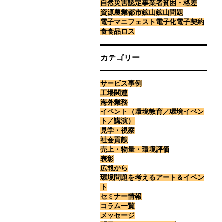
自然災害
認定事業者
貧困・格差
資源
農業
都市鉱山
鉱山問題
電子マニフェスト
電子化
電子契約
食
食品ロス
カテゴリー
サービス事例
工場関連
海外業務
イベント（環境教育／環境イベン
ト／講演）
見学・視察
社会貢献
売上・物量・環境評価
表彰
広報から
環境問題を考えるアート＆イベン
ト
セミナー情報
コラム一覧
メッセージ