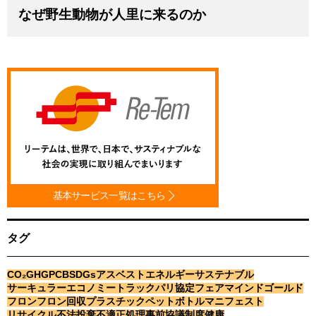
なぜ野生動物が人里に来るのか
基本サービス一覧はこちら
タグ
CO₂
GHG
PCB
SDGs
アスベスト
エネルギー
サステナブル
サーキュラーエコノミー
トラック
パリ協定
フェアマインドゴールド
フロン
フロン回収
プラスチック
ペットボトル
マニフェスト
リサイクル
不法投棄
不適正処理
事前協議制度
健康