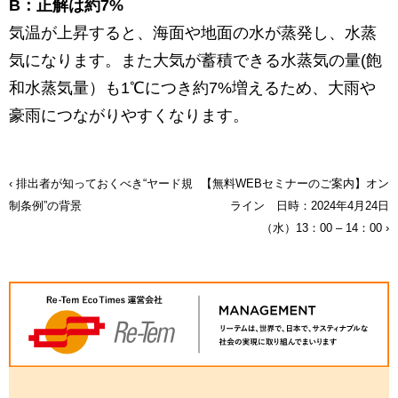
B：正解は約7%
気温が上昇すると、海面や地面の水が蒸発し、水蒸
気になります。また大気が蓄積できる水蒸気の量(飽
和水蒸気量）も1℃につき約7%増えるため、大雨や
豪雨につながりやすくなります。
排出者が知っておくべき“ヤード規
【無料WEBセミナーのご案内】オン
投
制条例”の背景
ライン 日時：2024年4月24日
（水）13：00 – 14：00
稿
ナ
ビ
ゲ