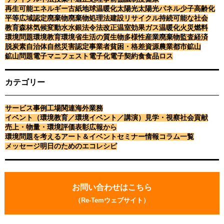
再生可能エネルギー
古紙
地球温暖化
太陽光
太陽光パネル
少子高齢化
平等
広域認定
廃棄物
廃棄物処理法
建設リサイクル
持続可能な社会
教育
森林
気候変動
水
水銀
法令
法改正
温室効果ガス
温暖化
火災
燃料
環境問題
環境教育
環境省
生活の質
生物多様性
産業廃棄物
監査
経済
脱炭素
自治体
自然災害
認定事業者
貧困・格差
資源
農業
都市鉱山
鉱山問題
電子マニフェスト
電子化
電子契約
食
食品ロス
カテゴリー
サービス事例
工場関連
海外業務
イベント（環境教育／環境イベント／講演）
見学・視察
社会貢献
売上・物量・環境評価
表彰
広報から
環境問題を考えるアート＆イベント
セミナー情報
コラム一覧
メッセージ
明日のためのエコレシピ
お
問
お問い合わせはこちら
い
（Re-Temウェブサイト）
合
わ