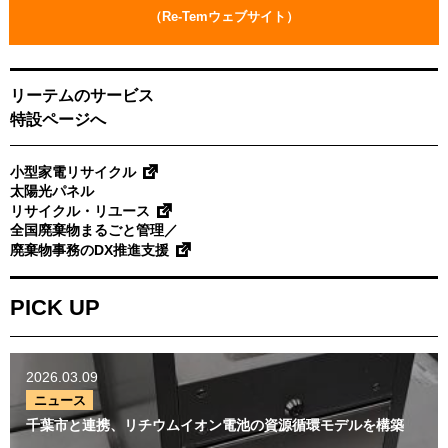
い
（Re-Temウェブサイト）
合
わ
せ
リーテムのサービス
特設ページへ
小型家電リサイクル
太陽光パネル
リサイクル・リユース
全国廃棄物まるごと管理／
廃棄物事務のDX推進支援
PICK UP
2026.03.09
ニュース
千葉市と連携、リチウムイオン電池の資源循環モデルを構築