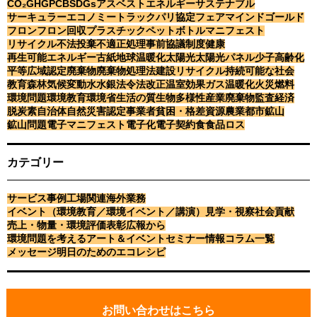
CO₂
GHG
PCB
SDGs
アスベスト
エネルギー
サステナブル
サーキュラーエコノミー
トラック
パリ協定
フェアマインドゴールド
フロン
フロン回収
プラスチック
ペットボトル
マニフェスト
リサイクル
不法投棄
不適正処理
事前協議制度
健康
再生可能エネルギー
古紙
地球温暖化
太陽光
太陽光パネル
少子高齢化
平等
広域認定
廃棄物
廃棄物処理法
建設リサイクル
持続可能な社会
教育
森林
気候変動
水
水銀
法令
法改正
温室効果ガス
温暖化
火災
燃料
環境問題
環境教育
環境省
生活の質
生物多様性
産業廃棄物
監査
経済
脱炭素
自治体
自然災害
認定事業者
貧困・格差
資源
農業
都市鉱山
鉱山問題
電子マニフェスト
電子化
電子契約
食
食品ロス
カテゴリー
サービス事例
工場関連
海外業務
イベント（環境教育／環境イベント／講演）
見学・視察
社会貢献
売上・物量・環境評価
表彰
広報から
環境問題を考えるアート＆イベント
セミナー情報
コラム一覧
メッセージ
明日のためのエコレシピ
お
問
お問い合わせはこちら