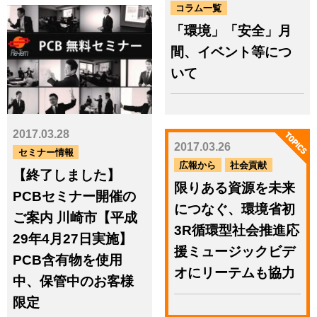
コラム一覧
特設ページへ
「環境」「安全」月
間、イベント等につ
小型家電リサイクル
太陽光パネル
いて
リサイクル・リユース
全国廃棄物まるごと管理／
廃棄物事務のDX推進支援
2017.03.28
PICK UP
2017.03.26
セミナー情報
広報から
社会貢献
【終了しました】
限りある資源を未来
PCBセミナー開催の
2026.03.09
につなぐ、環境省初
ニュース
ご案内 川崎市【平成
3R循環型社会推進応
千葉市と連携、リチウムイ
29年4月27日実施】
オン電池の資源循環モデル
援ミュージックビデ
PCB含有物を使用
を構築
オにリーテムも協力
中、保管中のお客様
2025.06.23
限定