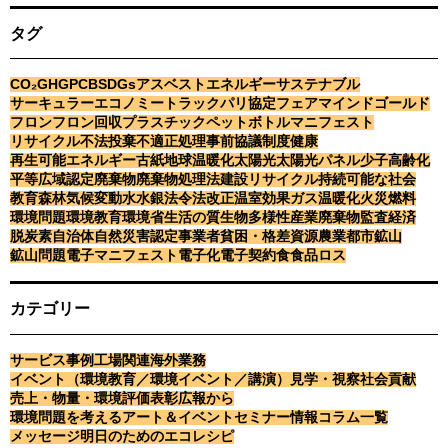
タグ
CO₂
GHG
PCB
SDGs
アスベスト
エネルギー
サステナブル
サーキュラーエコノミー
トラック
パリ協定
フェアマインドゴールド
フロン
フロン回収
プラスチック
ペットボトル
マニフェスト
リサイクル
不法投棄
不適正処理
事前協議制度
健康
再生可能エネルギー
古紙
地球温暖化
太陽光
太陽光パネル
少子高齢化
平等
広域認定
廃棄物
廃棄物処理法
建設リサイクル
持続可能な社会
教育
森林
気候変動
水
水銀
法令
法改正
温室効果ガス
温暖化
火災
燃料
環境問題
環境教育
環境省
生活の質
生物多様性
産業廃棄物
監査
経済
脱炭素
自治体
自然災害
認定事業者
貧困・格差
資源
農業
都市鉱山
鉱山問題
電子マニフェスト
電子化
電子契約
食
食品ロス
カテゴリー
サービス事例
工場関連
海外業務
イベント（環境教育／環境イベント／講演）
見学・視察
社会貢献
売上・物量・環境評価
表彰
広報から
環境問題を考えるアート＆イベント
セミナー情報
コラム一覧
メッセージ
明日のためのエコレシピ