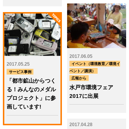
カテゴリー
サービス事例
工場関連
海外業務
イベント（環境教育／環境イベ
ント／講演）
見学・視察
社会貢献
売上・物量・環境評価
表彰
広報から
環境問題を考えるアート＆イベ
2017.06.05
ント
セミナー情報
コラム一覧
イベント（環境教育／環境イ
2017.05.25
メッセージ
ベント／講演）
サービス事例
明日のためのエコレシピ
広報から
「都市鉱山からつく
水戸市環境フェア
る！みんなのメダル
お
2017に出展
問
プロジェクト」に参
お問い合わせはこちら
い
（Re-Temウェブサイト）
画しています!
合
わ
せ
2017.04.28
リーテムのサービス