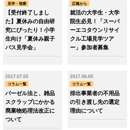
見学・視察
広報から
エネルギー
サステナブル
サーキュラーエコノミー
【受付終了しまし
就活の大学生・大学
トラック
パリ協定
フェアマインドゴールド
フロン
た】夏休みの自由研
院生必見！「スーパ
フロン回収
プラスチック
究にぴったり！小学
ーエコタウンリサイ
ペットボトル
マニフェスト
リサイクル
不法投棄
不適正処理
生向け「夏休み親子
クル工場見学ツア
事前協議制度
健康
バス見学会」
ー」参加者募集
再生可能エネルギー
古紙
地球温暖化
太陽光
太陽光パネル
少子高齢化
平等
広域認定
廃棄物
廃棄物処理法
建設リサイクル
持続可能な社会
教育
森林
気候変動
水
水銀
法令
法改正
2017.07.05
2017.06.05
温室効果ガス
温暖化
火災
燃料
コラム一覧
コラム一覧
環境問題
環境教育
環境省
生活の質
生物多様性
産業廃棄物
バーゼル法と、雑品
排出事業者の不用品
監査
経済
脱炭素
自治体
自然災害
スクラップにかかる
の引き渡し先の選定
認定事業者
貧困・格差
資源
農業
都市鉱山
鉱山問題
廃棄物処理法改正に
理由について
電子マニフェスト
電子化
ついて
電子契約
食
食品ロス