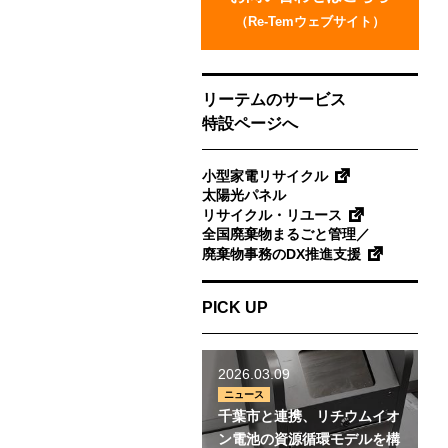
い
（Re-Temウェブサイト）
合
わ
せ
リーテムのサービス
特設ページへ
小型家電リサイクル
太陽光パネル
リサイクル・リユース
全国廃棄物まるごと管理／
廃棄物事務のDX推進支援
PICK UP
2026.03.09
ニュース
千葉市と連携、リチウムイオ
ン電池の資源循環モデルを構