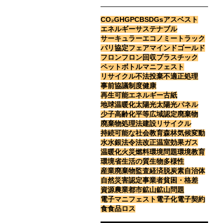
CO₂
GHG
PCB
SDGs
アスベスト
エネルギー
サステナブル
サーキュラーエコノミー
トラック
パリ協定
フェアマインドゴールド
フロン
フロン回収
プラスチック
ペットボトル
マニフェスト
リサイクル
不法投棄
不適正処理
事前協議制度
健康
再生可能エネルギー
古紙
地球温暖化
太陽光
太陽光パネル
少子高齢化
平等
広域認定
廃棄物
廃棄物処理法
建設リサイクル
持続可能な社会
教育
森林
気候変動
水
水銀
法令
法改正
温室効果ガス
温暖化
火災
燃料
環境問題
環境教育
環境省
生活の質
生物多様性
産業廃棄物
監査
経済
脱炭素
自治体
自然災害
認定事業者
貧困・格差
資源
農業
都市鉱山
鉱山問題
電子マニフェスト
電子化
電子契約
食
食品ロス