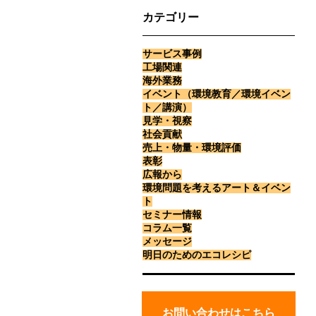
カテゴリー
サービス事例
工場関連
海外業務
イベント（環境教育／環境イベン
ト／講演）
見学・視察
社会貢献
売上・物量・環境評価
表彰
広報から
環境問題を考えるアート＆イベン
ト
セミナー情報
コラム一覧
メッセージ
明日のためのエコレシピ
お
問
お問い合わせはこちら